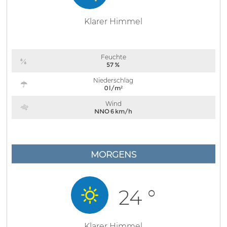
Klarer Himmel
Feuchte
57 %
Niederschlag
0 l/m²
Wind
NNO 6 km/h
MORGENS
24 °
Klarer Himmel