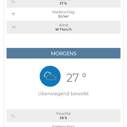
57 %
Niederschlag
0 l/m²
Wind
W 7 km/h
MORGENS
27 °
Überwiegend bewölkt
Feuchte
38 %
Niederschlag