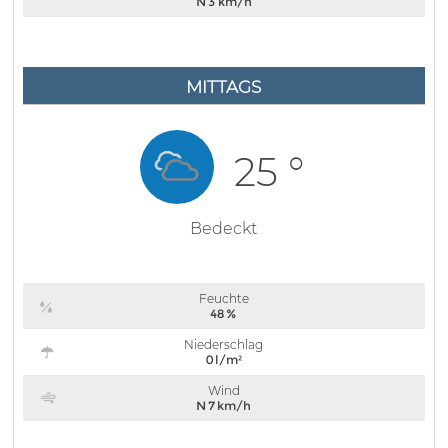
N 3 km/h
MITTAGS
25 °
Bedeckt
Feuchte
48 %
Niederschlag
0 l/m²
Wind
N 7 km/h