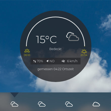
15°C
Bedeckt
06:10
20:54
70%
NO
6 km/h
gemessen 04:22 Ortszeit