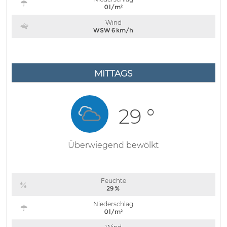
0 l/m²
Wind
WSW 6 km/h
MITTAGS
29 °
Überwiegend bewölkt
Feuchte
29 %
Niederschlag
0 l/m²