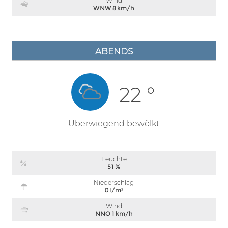
Wind
WNW 8 km/h
ABENDS
22 °
Überwiegend bewölkt
Feuchte
51 %
Niederschlag
0 l/m²
Wind
NNO 1 km/h