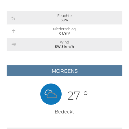
Feuchte
58 %
Niederschlag
0 l/m²
Wind
SW 3 km/h
MORGENS
27 °
Bedeckt