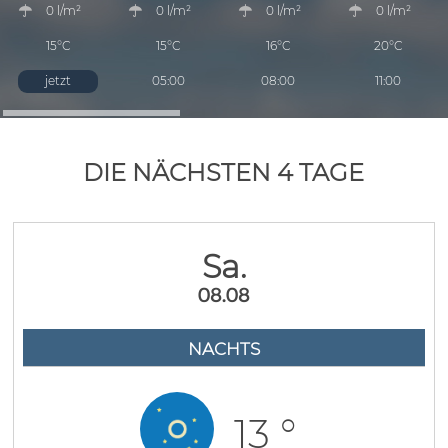
0 l/m²
0 l/m²
0 l/m²
0 l/m²
15°C
15°C
16°C
20°C
jetzt
05:00
08:00
11:00
DIE NÄCHSTEN 4 TAGE
Sa.
08.08
NACHTS
13 °