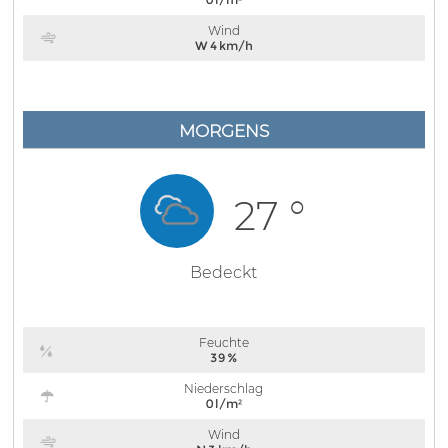
Wind
W 4 km/h
MORGENS
27 °
Bedeckt
Feuchte
39 %
Niederschlag
0 l/m²
Wind