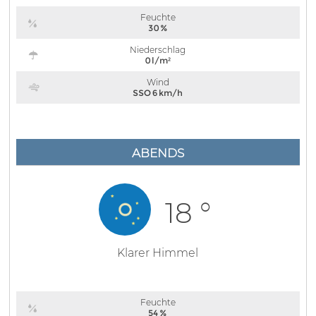
Feuchte
30 %
Niederschlag
0 l/m²
Wind
SSO 6 km/h
ABENDS
18 °
Klarer Himmel
Feuchte
54 %